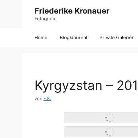
Zum
Friederike Kronauer
Inhalt
Fotografie
springen
Home
Blog/Journal
Private Galerien
Kyrgyzstan – 20
von
F.K.