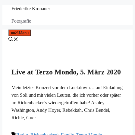
Zum
Friederike Kronauer
Inhalt
Fotografie
springen
Menü
Live at Terzo Mondo, 5. März 2020
Mein letztes Konzert vor dem Lockdown… auf Einladung
von Soli und mit vielen Leuten, die ich vorher oder später
im Rickenbacker’s wiedergetroffen habe! Ashley
Washington, Andy Hoyer, Rebekkah, Chris Bendel,
Richie, Guer…
Schlagwörter
Berlin
,
Rickenbacker's-Family
,
Terzo Mondo