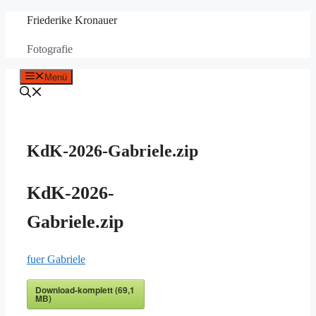
Zum
Friederike Kronauer
Inhalt
Fotografie
springen
Menü
KdK-2026-Gabriele.zip
KdK-2026-
Gabriele.zip
fuer Gabriele
Download-komplett (69,1
MB)