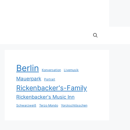
Berlin
Konversation
Livemusik
Mauerpark
Portrait
Rickenbacker's-Family
Rickenbacker's Music Inn
Schwarzweiß
Terzo Mondo
Yorckschlösschen