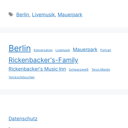
Schlagwörter
Berlin
,
Livemusik
,
Mauerpark
Berlin
Mauerpark
Konversation
Livemusik
Portrait
Rickenbacker's-Family
Rickenbacker's Music Inn
Schwarzweiß
Terzo Mondo
Yorckschlösschen
Datenschutz